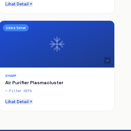
Lihat Detail
Udara Sehat
—
SHARP
Air Purifier Plasmacluster
—
·
Filter HEPA
Lihat Detail