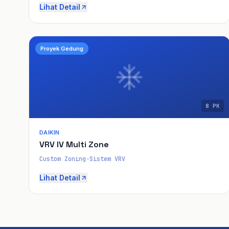
Lihat Detail
Proyek Gedung
8 PK
DAIKIN
VRV IV Multi Zone
Custom Zoning
·
Sistem VRV
Lihat Detail