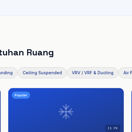
utuhan Ruang
anding
Ceiling Suspended
VRV / VRF & Ducting
Air 
Populer
1½ PK