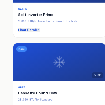
DAIKIN
Split Inverter Prime
9.000 BTU/h
·
Inverter · Hemat Listrik
Lihat Detail
Baru
3 PK
GREE
Cassette Round Flow
28.000 BTU/h
·
Standard