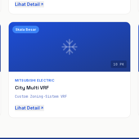
Lihat Detail
Skala Besar
10 PK
MITSUBISHI ELECTRIC
City Multi VRF
Custom Zoning
·
Sistem VRF
Lihat Detail