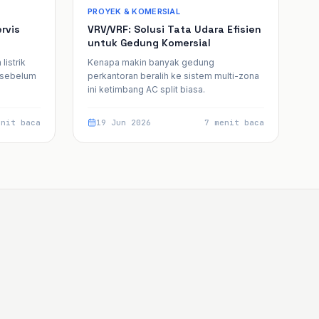
PROYEK & KOMERSIAL
rvis
VRV/VRF: Solusi Tata Udara Efisien
untuk Gedung Komersial
listrik
Kenapa makin banyak gedung
a sebelum
perkantoran beralih ke sistem multi-zona
ini ketimbang AC split biasa.
enit baca
19 Jun 2026
7 menit baca