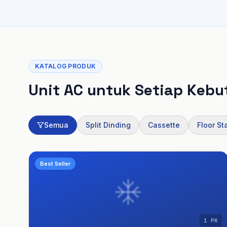
KATALOG PRODUK
Unit AC untuk Setiap Keb
Semua
Split Dinding
Cassette
Floor St
Best Seller
1 PK