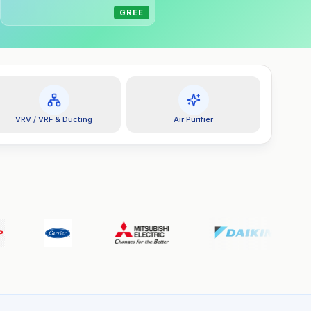
MITSUBISHI
SHARP
GREE
VRV / VRF & Ducting
Air Purifier