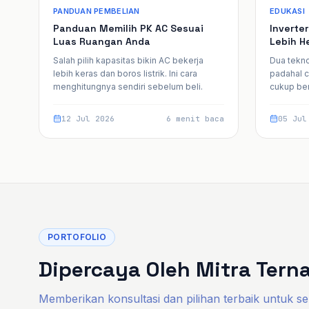
PANDUAN PEMBELIAN
EDUKASI
Panduan Memilih PK AC Sesuai
Inverte
Luas Ruangan Anda
Lebih H
Salah pilih kapasitas bikin AC bekerja
Dua tekno
lebih keras dan boros listrik. Ini cara
padahal 
menghitungnya sendiri sebelum beli.
cukup be
12 Jul 2026
6 menit baca
05 Jul
PORTOFOLIO
Dipercaya Oleh Mitra Ter
Memberikan konsultasi dan pilihan terbaik untuk se