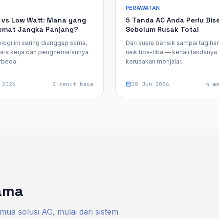
PERAWATAN
r vs Low Watt: Mana yang
5 Tanda AC Anda Perlu Dise
emat Jangka Panjang?
Sebelum Rusak Total
logi ini sering dianggap sama,
Dari suara berisik sampai tagihan 
cara kerja dan penghematannya
naik tiba-tiba — kenali tandany
rbeda.
kerusakan menjalar.
 2026
5 menit baca
28 Jun 2026
4 m
nama
mua solusi AC, mulai dari sistem