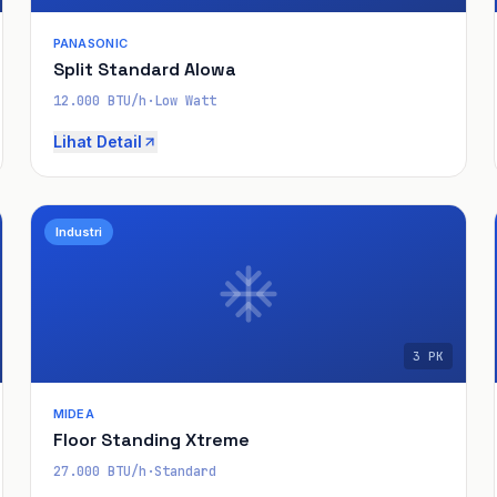
PANASONIC
Split Standard Alowa
12.000 BTU/h
·
Low Watt
Lihat Detail
Industri
3 PK
MIDEA
Floor Standing Xtreme
27.000 BTU/h
·
Standard