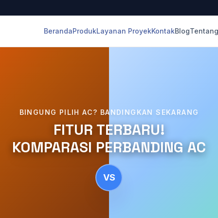
Beranda
Produk
Layanan Proyek
Kontak
Blog
Tentang
BINGUNG PILIH AC? BANDINGKAN SEKARANG
FITUR TERBARU!
KOMPARASI PERBANDING AC
VS