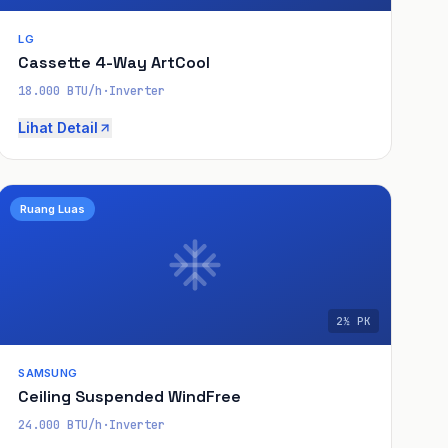
LG
Cassette 4-Way ArtCool
18.000 BTU/h
·
Inverter
Lihat Detail
Ruang Luas
2½ PK
SAMSUNG
Ceiling Suspended WindFree
24.000 BTU/h
·
Inverter